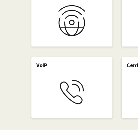
VoIP
Cent