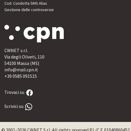
Cod. Condotta SMS Alias
Gestione delle controversie
CWNET s.r.l.
Via degli Oliveti, 110
54100 Massa (MS)
info@mail.cpn.it
+39 0585 091515
Trovaci su
Scrivici su
© 2001-2026 CWNET S.r.l. All rights reserved P.I./C.F. 01040860452