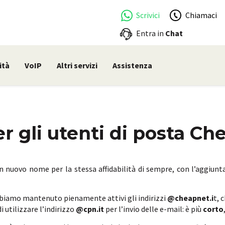
Scrivici
Chiamaci
Entra in
Chat
ità
VoIP
Altri servizi
Assistenza
 gli utenti di posta Ch
un nuovo nome per la stessa affidabilità di sempre, con l’aggiunt
biamo mantenuto pienamente attivi gli indirizzi
@cheapnet.i
t, 
i utilizzare l’indirizzo
@cpn.it
per l’invio delle e-mail: è più
corto