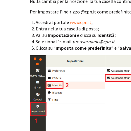
Nulla cambia per la ricezione: la tua casella continu
Per impostare l’indirizzo @cpn.it come predefinito 
Accedi al portale
www.cpn.it
;
Entra nella tua casella di posta;
Vai su
Impostazioni
e clicca su
Identità
;
Seleziona l’e-mail
tuousername@cpn.it
;
Clicca su “
Imposta come predefinita
” e “
Salv