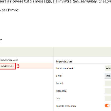
erà a ricevere tutti i messaggi, sia inviati a
tuousername@cheapne
per l’invio:
a
”.