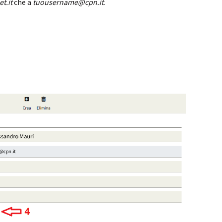
t.it
che a
tuousername@cpn.it
.