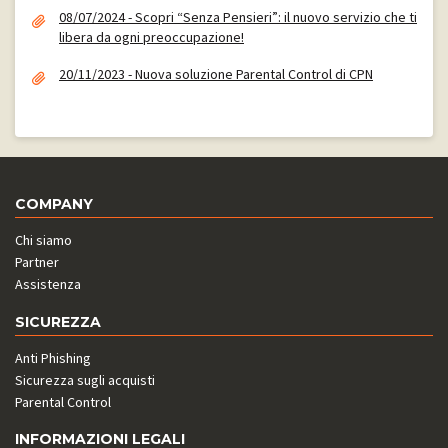
08/07/2024 - Scopri “Senza Pensieri”: il nuovo servizio che ti
libera da ogni preoccupazione!
20/11/2023 - Nuova soluzione Parental Control di CPN
COMPANY
Chi siamo
Partner
Assistenza
SICUREZZA
Anti Phishing
Sicurezza sugli acquisti
Parental Control
INFORMAZIONI LEGALI